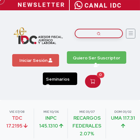
Quiero Ser Suscriptor
Iniciar Sesión
0
Seminarios
VIE 07/08
MIE 10/06
MIE 01/07
DOM 01/02
TDC
INPC
RECARGOS
UMA 117.31
17.2195
145.1310
FEDERALES
2.07%