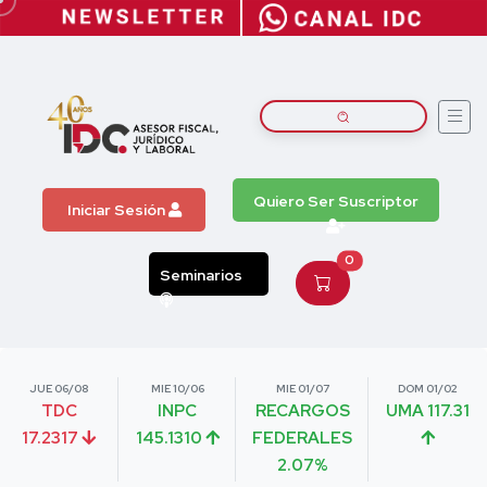
Quiero Ser Suscriptor
Iniciar Sesión
0
Seminarios
JUE 06/08
MIE 10/06
MIE 01/07
DOM 01/02
TDC
INPC
RECARGOS
UMA 117.31
17.2317
145.1310
FEDERALES
2.07%