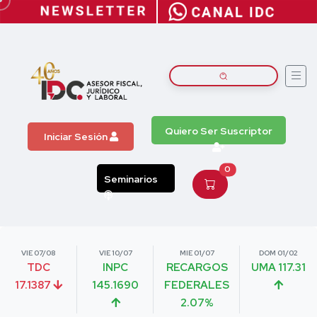
Quiero Ser Suscriptor
Iniciar Sesión
0
Seminarios
VIE 07/08
VIE 10/07
MIE 01/07
DOM 01/02
TDC
INPC
RECARGOS
UMA 117.31
17.1387
145.1690
FEDERALES
2.07%