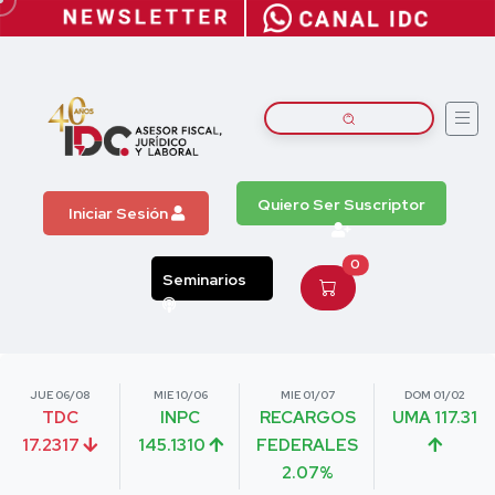
Quiero Ser Suscriptor
Iniciar Sesión
0
Seminarios
JUE 06/08
MIE 10/06
MIE 01/07
DOM 01/02
TDC
INPC
RECARGOS
UMA 117.31
17.2317
145.1310
FEDERALES
2.07%