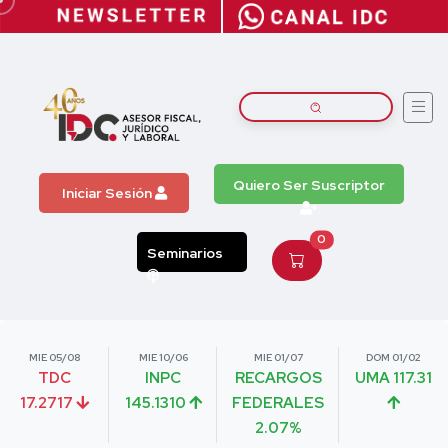
Quiero Ser Suscriptor
Iniciar Sesión
0
Seminarios
MIE 05/08
MIE 10/06
MIE 01/07
DOM 01/02
TDC
INPC
RECARGOS
UMA 117.31
17.2717
145.1310
FEDERALES
2.07%