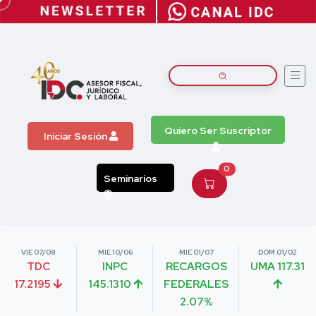
Quiero Ser Suscriptor
Iniciar Sesión
0
Seminarios
VIE 07/08
MIE 10/06
MIE 01/07
DOM 01/02
TDC
INPC
RECARGOS
UMA 117.31
17.2195
145.1310
FEDERALES
2.07%