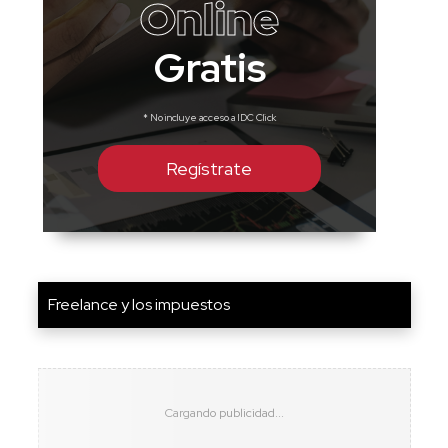
Online
Gratis
* No incluye acceso a IDC Click
Regístrate
Freelance y los impuestos