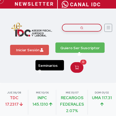
Quiero Ser Suscriptor
Iniciar Sesión
0
Seminarios
JUE 06/08
MIE 10/06
MIE 01/07
DOM 01/02
TDC
INPC
RECARGOS
UMA 117.31
17.2317
145.1310
FEDERALES
2.07%