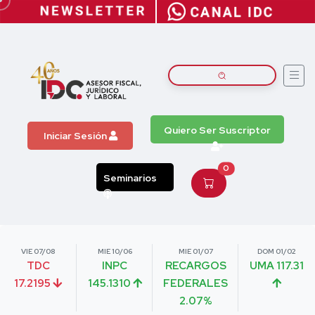
Quiero Ser Suscriptor
Iniciar Sesión
0
Seminarios
VIE 07/08
MIE 10/06
MIE 01/07
DOM 01/02
TDC
INPC
RECARGOS
UMA 117.31
17.2195
145.1310
FEDERALES
2.07%