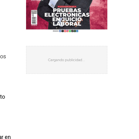
los
nto
ar en