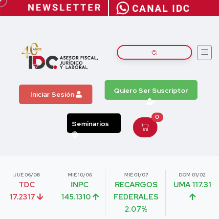
Quiero Ser Suscriptor
Iniciar Sesión
0
Seminarios
JUE 06/08
MIE 10/06
MIE 01/07
DOM 01/02
TDC
INPC
RECARGOS
UMA 117.31
17.2317
145.1310
FEDERALES
2.07%