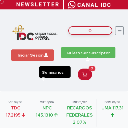
Quiero Ser Suscriptor
Iniciar Sesión
0
Seminarios
VIE 07/08
MIE 10/06
MIE 01/07
DOM 01/02
TDC
INPC
RECARGOS
UMA 117.31
17.2195
145.1310
FEDERALES
2.07%