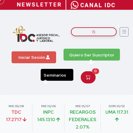
Quiero Ser Suscriptor
Iniciar Sesión
0
Seminarios
MIE 05/08
MIE 10/06
MIE 01/07
DOM 01/02
TDC
INPC
RECARGOS
UMA 117.31
17.2717
145.1310
FEDERALES
2.07%