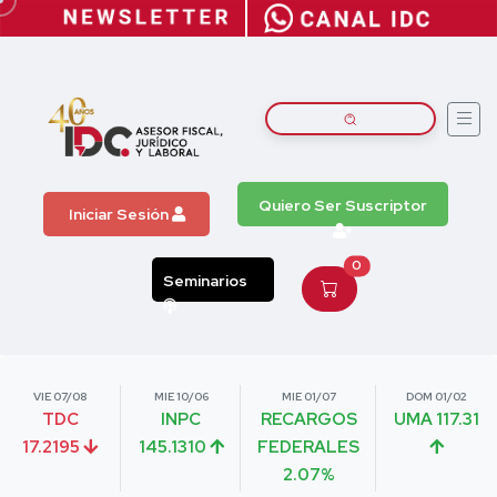
Quiero Ser Suscriptor
Iniciar Sesión
0
Seminarios
VIE 07/08
MIE 10/06
MIE 01/07
DOM 01/02
TDC
INPC
RECARGOS
UMA 117.31
17.2195
145.1310
FEDERALES
2.07%