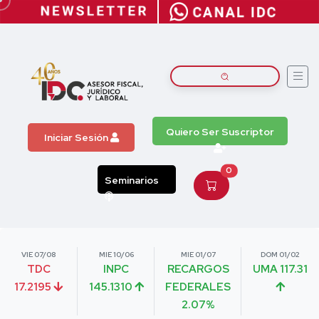
Quiero Ser Suscriptor
Iniciar Sesión
0
Seminarios
VIE 07/08
MIE 10/06
MIE 01/07
DOM 01/02
TDC
INPC
RECARGOS
UMA 117.31
17.2195
145.1310
FEDERALES
2.07%