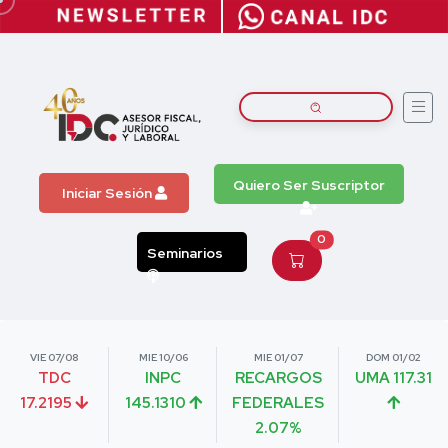
Quiero Ser Suscriptor
Iniciar Sesión
0
Seminarios
VIE 07/08
MIE 10/06
MIE 01/07
DOM 01/02
TDC
INPC
RECARGOS
UMA 117.31
17.2195
145.1310
FEDERALES
2.07%