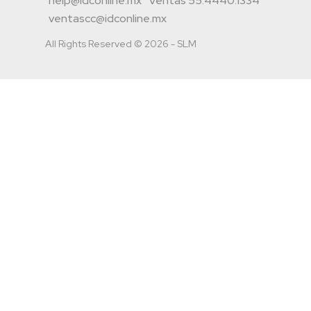
help@idconline.mx
Ventas 55.4440.1334
ventascc@idconline.mx
All Rights Reserved © 2026 - SLM