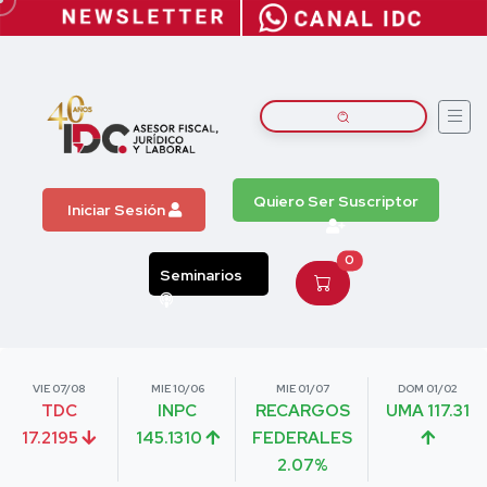
Quiero Ser Suscriptor
Iniciar Sesión
0
Seminarios
VIE 07/08
MIE 10/06
MIE 01/07
DOM 01/02
TDC
INPC
RECARGOS
UMA 117.31
17.2195
145.1310
FEDERALES
2.07%