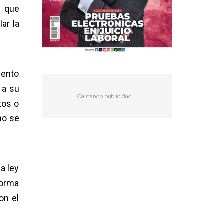
s que
ar la
iento
 a su
tos o
no se
a ley
norma
on el