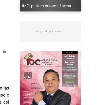
IMPI publicó nuevos forma...
e las
uso o
e del