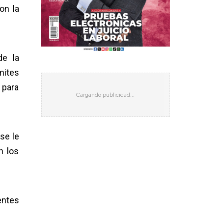
on la
de la
mites
 para
se le
n los
entes