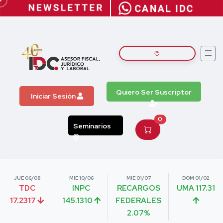
Quiero Ser Suscriptor
Iniciar Sesión
0
Seminarios
JUE 06/08
MIE 10/06
MIE 01/07
DOM 01/02
TDC
INPC
RECARGOS
UMA 117.31
17.2317
145.1310
FEDERALES
2.07%