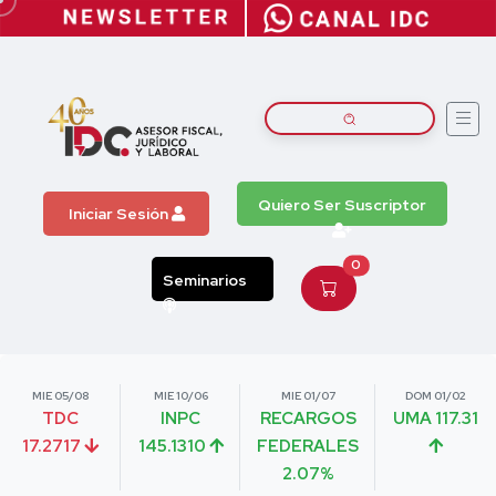
Quiero Ser Suscriptor
Iniciar Sesión
0
Seminarios
MIE 05/08
MIE 10/06
MIE 01/07
DOM 01/02
TDC
INPC
RECARGOS
UMA 117.31
17.2717
145.1310
FEDERALES
2.07%