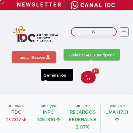
Quiero Ser Suscriptor
Iniciar Sesión
0
Seminarios
JUE 06/08
MIE 10/06
MIE 01/07
DOM 01/02
TDC
INPC
RECARGOS
UMA 117.31
17.2317
145.1310
FEDERALES
2.07%