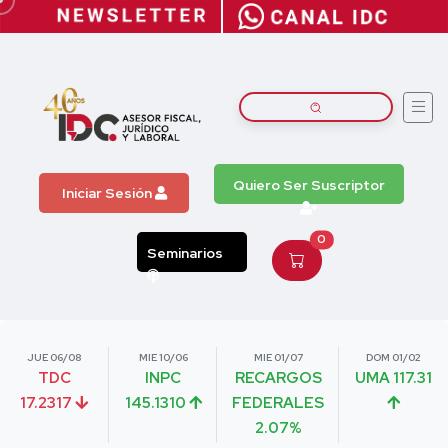
Quiero Ser Suscriptor
Iniciar Sesión
0
Seminarios
JUE 06/08
MIE 10/06
MIE 01/07
DOM 01/02
TDC
INPC
RECARGOS
UMA 117.31
17.2317
145.1310
FEDERALES
2.07%