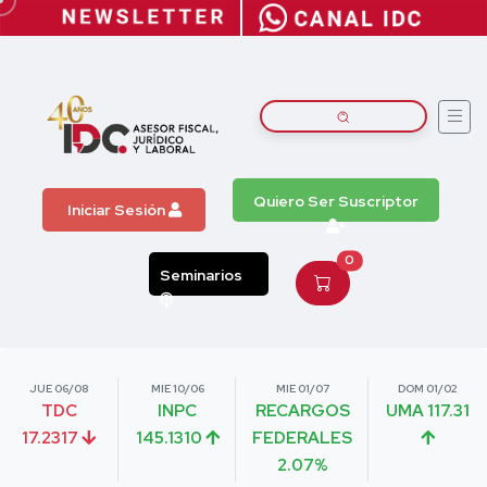
Quiero Ser Suscriptor
Iniciar Sesión
0
Seminarios
JUE 06/08
MIE 10/06
MIE 01/07
DOM 01/02
TDC
INPC
RECARGOS
UMA 117.31
17.2317
145.1310
FEDERALES
2.07%