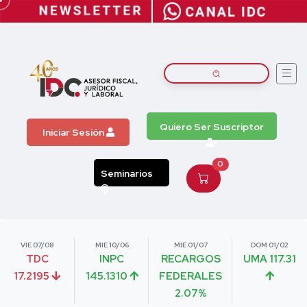
Quiero Ser Suscriptor
Iniciar Sesión
0
Seminarios
VIE 07/08
MIE 10/06
MIE 01/07
DOM 01/02
TDC
INPC
RECARGOS
UMA 117.31
17.2195
145.1310
FEDERALES
2.07%