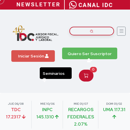
Quiero Ser Suscriptor
Iniciar Sesión
0
Seminarios
JUE 06/08
MIE 10/06
MIE 01/07
DOM 01/02
TDC
INPC
RECARGOS
UMA 117.31
17.2317
145.1310
FEDERALES
2.07%