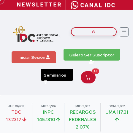
Quiero Ser Suscriptor
Iniciar Sesión
0
Seminarios
JUE 06/08
MIE 10/06
MIE 01/07
DOM 01/02
TDC
INPC
RECARGOS
UMA 117.31
17.2317
145.1310
FEDERALES
2.07%