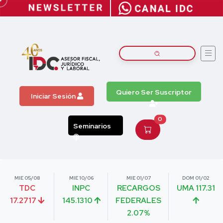
Quiero Ser Suscriptor
Iniciar Sesión
0
Seminarios
MIE 05/08
MIE 10/06
MIE 01/07
DOM 01/02
TDC
INPC
RECARGOS
UMA 117.31
17.2717
145.1310
FEDERALES
2.07%