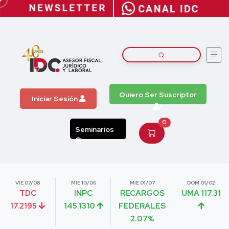
Quiero Ser Suscriptor
Iniciar Sesión
0
Seminarios
VIE 07/08
MIE 10/06
MIE 01/07
DOM 01/02
TDC
INPC
RECARGOS
UMA 117.31
17.2195
145.1310
FEDERALES
2.07%