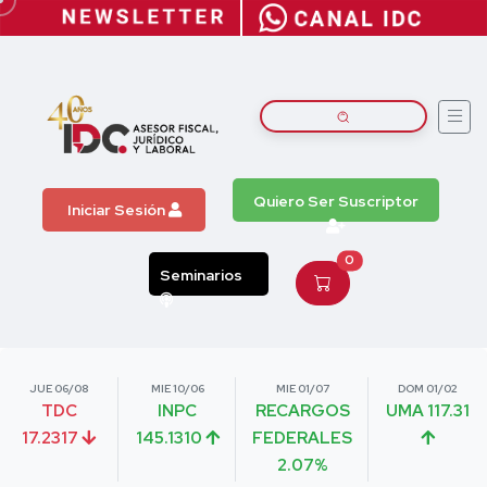
Quiero Ser Suscriptor
Iniciar Sesión
0
Seminarios
JUE 06/08
MIE 10/06
MIE 01/07
DOM 01/02
TDC
INPC
RECARGOS
UMA 117.31
17.2317
145.1310
FEDERALES
2.07%