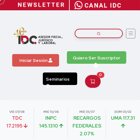
Quiero Ser Suscriptor
Iniciar Sesión
0
Seminarios
VIE 07/08
MIE 10/06
MIE 01/07
DOM 01/02
TDC
INPC
RECARGOS
UMA 117.31
17.2195
145.1310
FEDERALES
2.07%