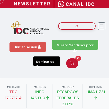
Quiero Ser Suscriptor
Iniciar Sesión
0
Seminarios
MIE 05/08
MIE 10/06
MIE 01/07
DOM 01/02
TDC
INPC
RECARGOS
UMA 117.31
17.2717
145.1310
FEDERALES
2.07%