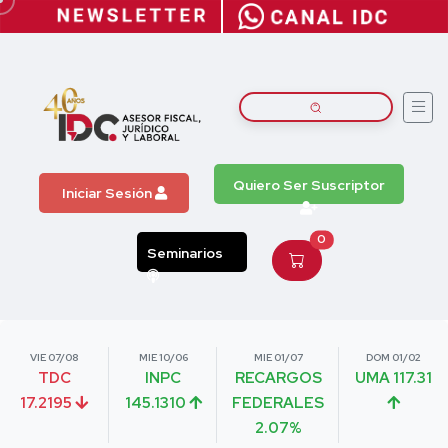
Quiero Ser Suscriptor
Iniciar Sesión
0
Seminarios
VIE 07/08
MIE 10/06
MIE 01/07
DOM 01/02
TDC
INPC
RECARGOS
UMA 117.31
17.2195
145.1310
FEDERALES
2.07%