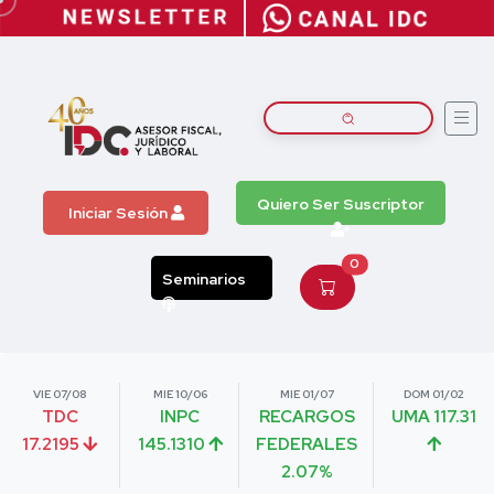
Quiero Ser Suscriptor
Iniciar Sesión
0
Seminarios
VIE 07/08
MIE 10/06
MIE 01/07
DOM 01/02
TDC
INPC
RECARGOS
UMA 117.31
17.2195
145.1310
FEDERALES
2.07%