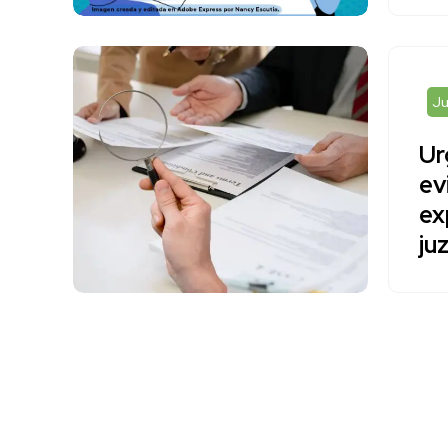
Ju
Ur
ev
ex
ju