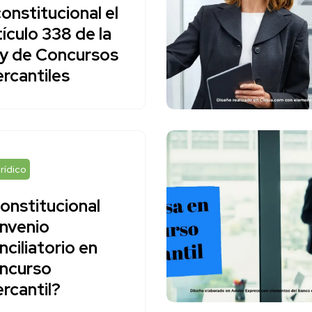
constitucional el
tículo 338 de la
y de Concursos
rcantiles
rídico
onstitucional
nvenio
nciliatorio en
ncurso
rcantil?