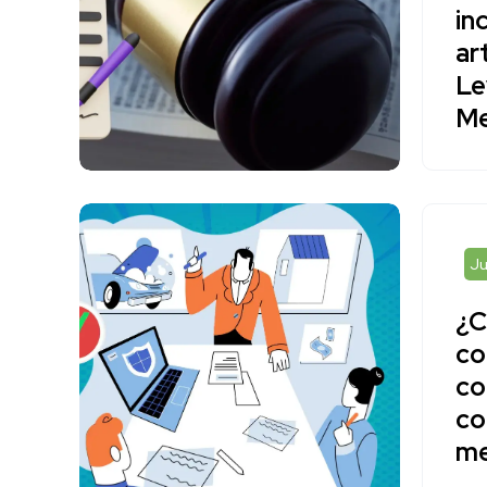
in
ar
Le
Me
Ju
¿C
co
co
co
me