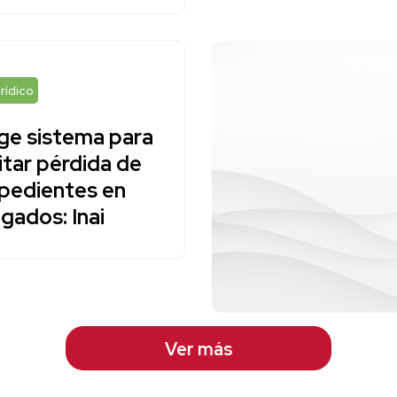
rídico
ge sistema para
itar pérdida de
pedientes en
zgados: Inai
Ver más