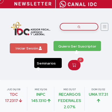
Quiero Ser Suscriptor
Iniciar Sesión
0
Seminarios
JUE 06/08
MIE 10/06
MIE 01/07
DOM 01/02
TDC
INPC
RECARGOS
UMA 117.31
17.2317
145.1310
FEDERALES
2.07%