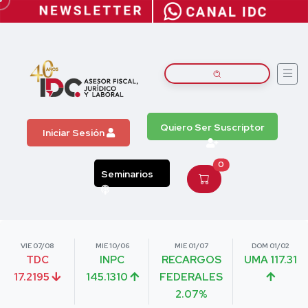
Quiero Ser Suscriptor
Iniciar Sesión
0
Seminarios
VIE 07/08
MIE 10/06
MIE 01/07
DOM 01/02
TDC
INPC
RECARGOS
UMA 117.31
17.2195
145.1310
FEDERALES
2.07%