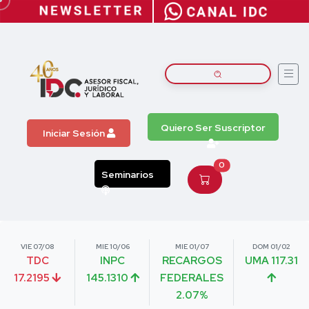
Quiero Ser Suscriptor
Iniciar Sesión
0
Seminarios
VIE 07/08
MIE 10/06
MIE 01/07
DOM 01/02
TDC
INPC
RECARGOS
UMA 117.31
17.2195
145.1310
FEDERALES
2.07%