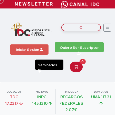
Quiero Ser Suscriptor
Iniciar Sesión
0
Seminarios
JUE 06/08
MIE 10/06
MIE 01/07
DOM 01/02
TDC
INPC
RECARGOS
UMA 117.31
17.2317
145.1310
FEDERALES
2.07%