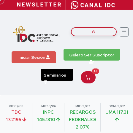
Quiero Ser Suscriptor
Iniciar Sesión
0
Seminarios
VIE 07/08
MIE 10/06
MIE 01/07
DOM 01/02
TDC
INPC
RECARGOS
UMA 117.31
17.2195
145.1310
FEDERALES
2.07%