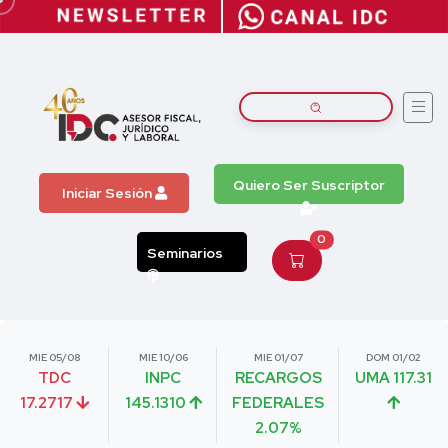
Quiero Ser Suscriptor
Iniciar Sesión
0
Seminarios
MIE 05/08
MIE 10/06
MIE 01/07
DOM 01/02
TDC
INPC
RECARGOS
UMA 117.31
17.2717
145.1310
FEDERALES
2.07%