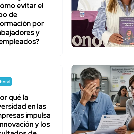
ómo evitar el
bo de
formación por
abajadores y
empleados?
boral
or qué la
versidad en las
presas impulsa
 innovación y los
sultados de