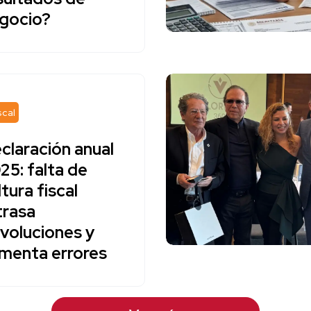
gocio?
scal
claración anual
25: falta de
ltura fiscal
trasa
voluciones y
menta errores