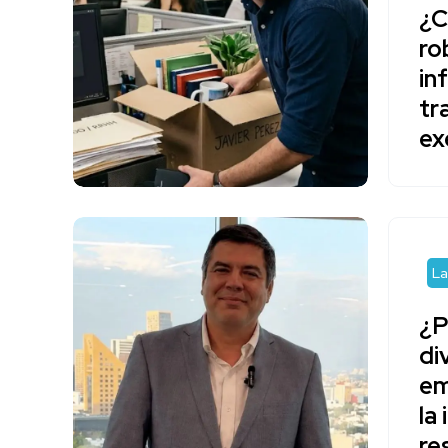
¿C
ro
in
tr
ex
La
¿P
di
em
la
re