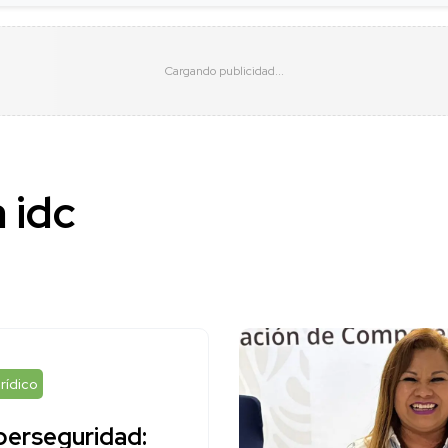
 idc
rídico
berseguridad: