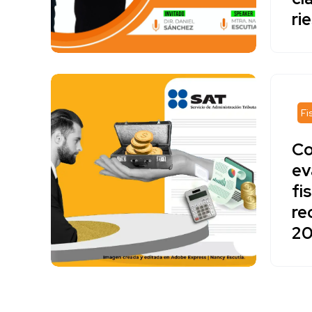
ri
Fi
Co
ev
fi
re
2