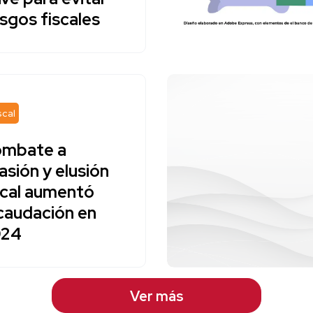
esgos fiscales
scal
mbate a
asión y elusión
scal aumentó
caudación en
024
Ver más