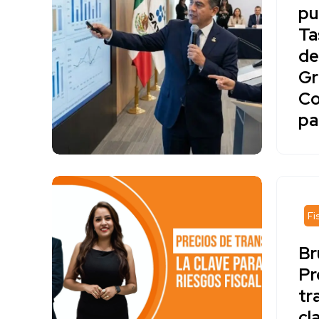
pu
Ta
de
Gr
Co
pa
Fi
Br
Pr
tr
cl