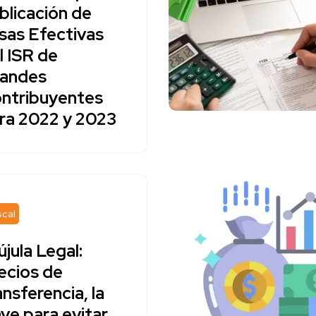
blicación de
sas Efectivas
l ISR de
andes
ntribuyentes
ra 2022 y 2023
scal
újula Legal:
ecios de
ansferencia, la
ave para evitar