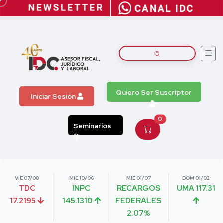
Quiero Ser Suscriptor
Iniciar Sesión
0
Seminarios
VIE 07/08
MIE 10/06
MIE 01/07
DOM 01/02
TDC
INPC
RECARGOS
UMA 117.31
17.2195
145.1310
FEDERALES
2.07%