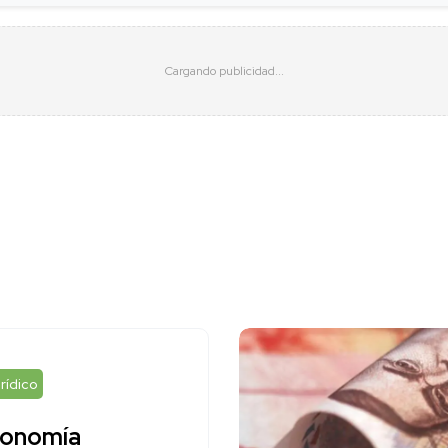
rídico
onomía