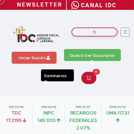
Quiero Ser Suscriptor
Iniciar Sesión
0
Seminarios
VIE 07/08
MIE 10/06
MIE 01/07
DOM 01/02
TDC
INPC
RECARGOS
UMA 117.31
17.2195
145.1310
FEDERALES
2.07%