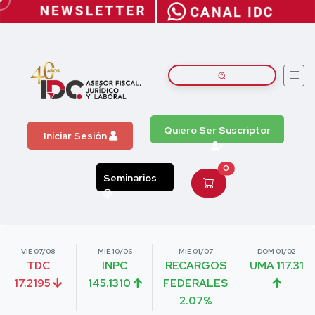
Quiero Ser Suscriptor
Iniciar Sesión
0
Seminarios
VIE 07/08
MIE 10/06
MIE 01/07
DOM 01/02
TDC
INPC
RECARGOS
UMA 117.31
17.2195
145.1310
FEDERALES
2.07%