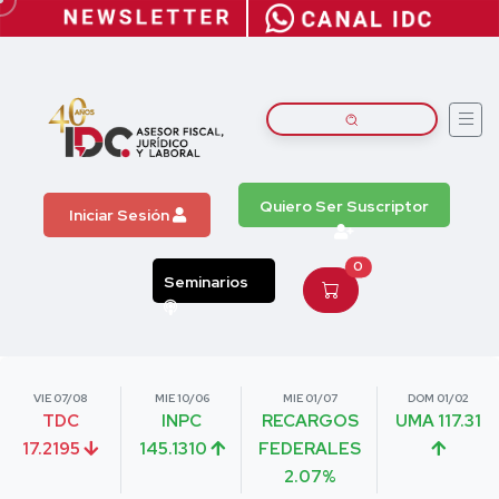
Quiero Ser Suscriptor
Iniciar Sesión
0
Seminarios
VIE 07/08
MIE 10/06
MIE 01/07
DOM 01/02
TDC
INPC
RECARGOS
UMA 117.31
17.2195
145.1310
FEDERALES
2.07%