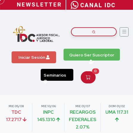
Quiero Ser Suscriptor
Iniciar Sesión
0
Seminarios
MIE 05/08
MIE 10/06
MIE 01/07
DOM 01/02
TDC
INPC
RECARGOS
UMA 117.31
17.2717
145.1310
FEDERALES
2.07%