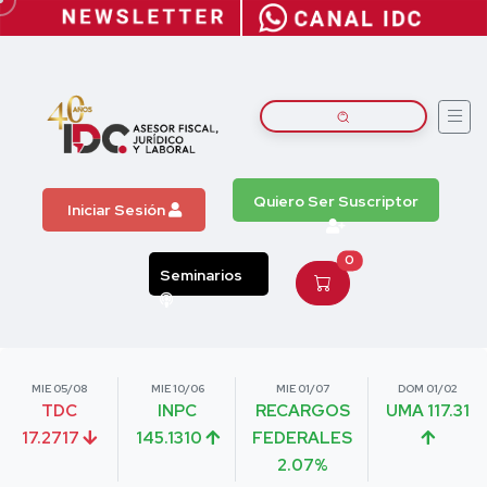
Quiero Ser Suscriptor
Iniciar Sesión
0
Seminarios
MIE 05/08
MIE 10/06
MIE 01/07
DOM 01/02
TDC
INPC
RECARGOS
UMA 117.31
17.2717
145.1310
FEDERALES
2.07%