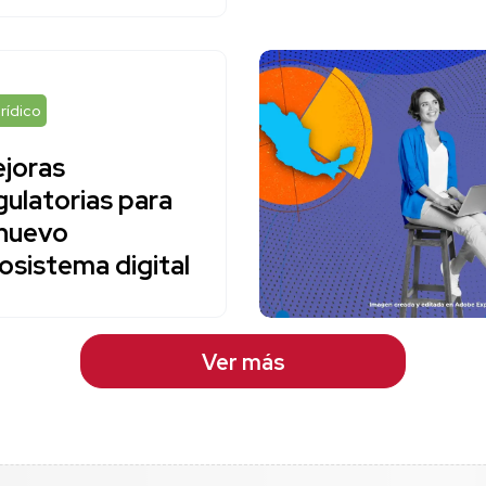
rídico
joras
gulatorias para
 nuevo
osistema digital
Ver más