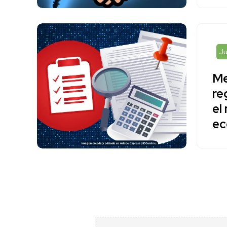
Ju
Me
re
el
ec