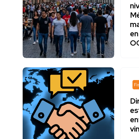
ni
Mé
ma
en
O
Fi
Di
es
en
vi