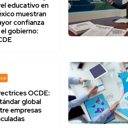
vel educativo en
xico muestran
yor confianza
 el gobierno:
CDE
scal
rectrices OCDE:
tándar global
tre empresas
nculadas