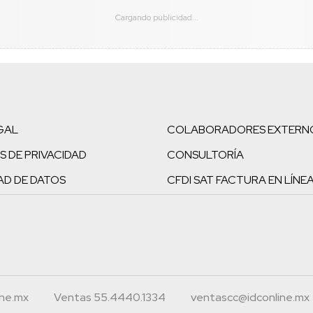
GAL
COLABORADORES EXTERN
S DE PRIVACIDAD
CONSULTORÍA
AD DE DATOS
CFDI SAT FACTURA EN LÍNE
ine.mx
Ventas 55.4440.1334
ventascc@idconline.mx